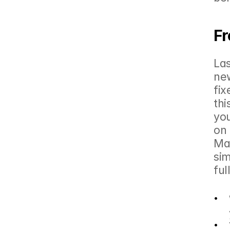
Fr
Las
new
fix
thi
you
on 
Max
sim
ful