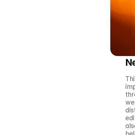
N
Thi
im
thr
we
dis
edi
als
be